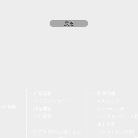
戻る
＞企業情報
＞製品情報
・トップメッセージ
・ギヤレンチ
1845番地
・経営理念
・ホローレンチ
・会社概要
・ヘックスソケット
・電ドル類
＞
MITOLOYの目指すもの
・ソケットレンチ類