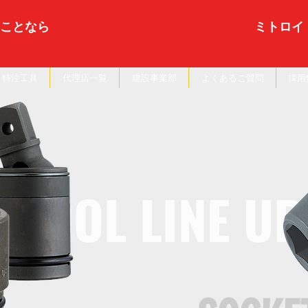
ことなら
ミトロイ
特注工具
代理店一覧
建設事業部
よくあるご質問
採用
TOOL LINE UP