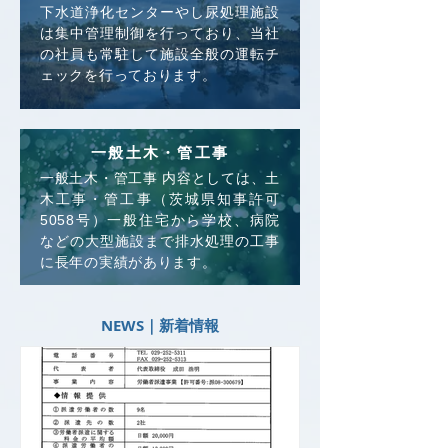
下水道浄化センターやし尿処理施設
は集中管理制御を行っており、当社
の社員も常駐して施設全般の運転チ
ェックを行っております。
一般土木・管工事
一般土木・管工事 内容としては、土
木工事・管工事（茨城県知事許可
5058号）一般住宅から学校、病院
などの大型施設まで排水処理の工事
に長年の実績があります。
NEWS｜新着情報