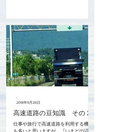
はみられなくなった、上棟式の再現で
す。 パワーショベルによる水風船つか
みです。 防波堤の役割を説明中。...
-
2018年9月26日
高速道路の豆知識 その２
仕事や旅行で高速道路を利用する機会
も多いと思いますが、『いまどの辺り