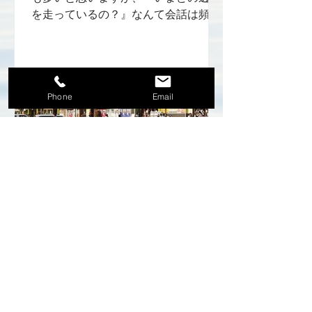
を走っているの？』なんて会話は頻繁
にありませんか？こんなときに役立つ
のが「キロポスト表示」です。100メ
ートル毎にガードレールや遮音壁に小
さな数字が表示されていて、高速道路
Phone
Email
の起点(常磐高速道は三郷JCT)か...
-
2018年9月26日
高速道路の豆知識 その１