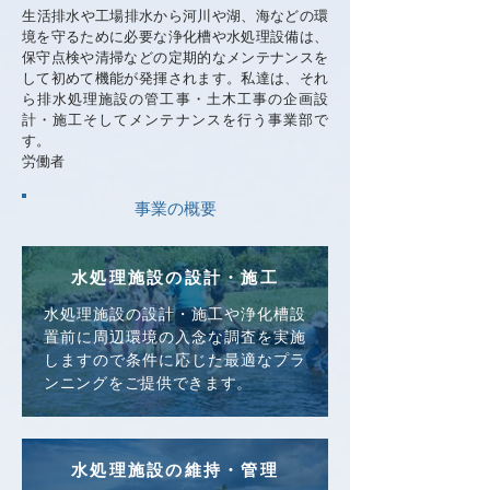
​生活排水や工場排水から河川や湖、海などの環
境を守るために必要な浄化槽や水処理設備は、
保守点検や清掃などの定期的なメンテナンスを
して初めて機能が発揮されます。私達は、それ
ら排水処理施設の管工事・土木工事の企画設
計・施工そしてメンテナンスを行う事業部で
す。
​労働者
​事業の概要
水処理施設の
設計・施工
水処理施設の設計・施工や浄化槽設
置前に周辺環境の入念な調査を実施
しますので条件に応じた最適なプラ
ンニングをご提供できます。
水処理施設の
維持・管理