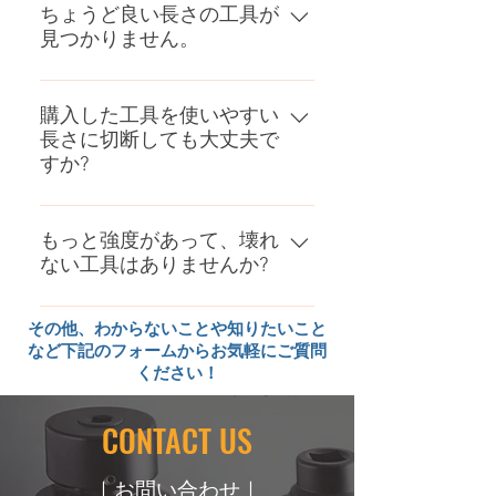
すくなり、強く締めすぎてもボル
ちょうど良い長さの工具が
角二面幅を測り、カタログから寸
見つかりません。
トやナットのねじが伸び切れてし
法に合ったソケットをお選びくだ
まいます。ときには、工具が破損
さい。
工具によっては、アダプターやエ
する場合もあります。六角ボルト
クステンションバーなどがライン
購入した工具を使いやすい
ですと、頭部に刻印されている数
長さに切断しても大丈夫で
ナップされておりますので、これ
字と、ねじサイズで締め付ける最
すか?
らを取り付けて長さを調整してく
適なチカラ（トルク）が分かりま
ださい。当社では（1点からでも
す。インターネットなどから調べ
ほとんどの工具は、熱処理（焼入
可能な）特注工具の製作もおこな
ることができますが、当社カタロ
れ、焼き戻し）を施し、素材より
もっと強度があって、壊れ
っておりますので、求める長さの
グの後方にも掲載してありますの
ない工具はありませんか?
も硬くなっております。切断や改
工具が見つからないときは、お気
で、参考にしてください。
造をしますと硬さが低下し、ねじ
軽にお問い合わせください。
壊れない工具はありませんが、壊
を締めたり緩めたりするのに必要
​その他、わからないことや知りたいこと
れにくい工具を製作することはで
なチカラ（トルク）が得られなく
など下記のフォームからお気軽にご質問
きます。お客様のご要望により非
なります。破損の原因にもつなが
ください！
常に硬く、ねばり強い材料を使っ
りますので、工具の切断や改造は
て特注工具を製作することができ
おこなわないでください。
CONTACT US
ますので、お気軽にお問い合わせ
ください。
｜お問い合わせ｜