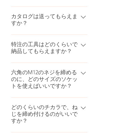
代理店一覧からご購入できますの
で、お気軽にご相談ください。変
カタログは送ってもらえま
すか？
わらぬご愛顧のほど宜しくお願い
します。
カタログの発送サービスは行って
おりません。ホームページ内に電
特注の工具はどのくらいで
納品してもらえますか？
子カタログがありますので、ダウ
ンロードをお願いします。
作製品によりますが、原則２ヶ月
で納品しております。見積書に期
六角のM12のネジを締める
のに、どのサイズのソケッ
日を記載します。
トを使えばいいですか？
代表的なM12の六角ボルト・ナッ
トには、標準・小型・高力などが
どのくらいのチカラで、ね
じを締め付けるのがいいで
あり、それぞれ六角二面幅が異な
すか？
ります。また、旧JIS、新JISによ
っても異なることがあります。締
ねじはゆるく締め付けると外れや
め付ける六角ボルト・ナットの六