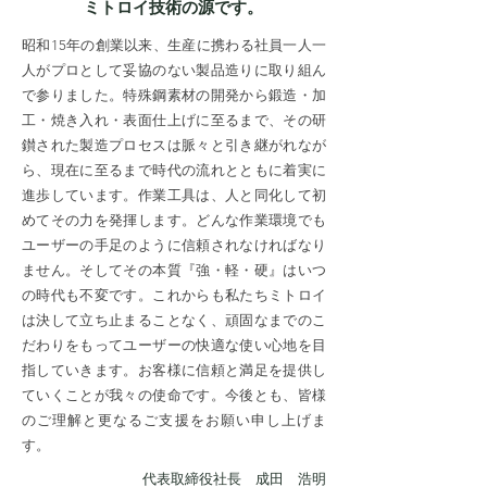
ミトロイ技術の源です。
昭和15年の創業以来、生産に携わる社員一人一
人がプロとして妥協のない製品造りに取り組ん
で参りました。特殊鋼素材の開発から鍛造・加
工・焼き入れ・表面仕上げに至るまで、その研
鑚された製造プロセスは脈々と引き継がれなが
ら、現在に至るまで時代の流れとともに着実に
進歩しています。作業工具は、人と同化して初
めてその力を発揮します。どんな作業環境でも
ユーザーの手足のように信頼されなければなり
ません。そしてその本質『強・軽・硬』はいつ
の時代も不変です。これからも私たちミトロイ
は決して立ち止まることなく、頑固なまでのこ
だわりをもってユーザーの快適な使い心地を目
指していきます。お客様に信頼と満足を提供し
ていくことが我々の使命です。今後とも、皆様
のご理解と更なるご支援をお願い申し上げま
す。
代表取締役社長 成田 浩明