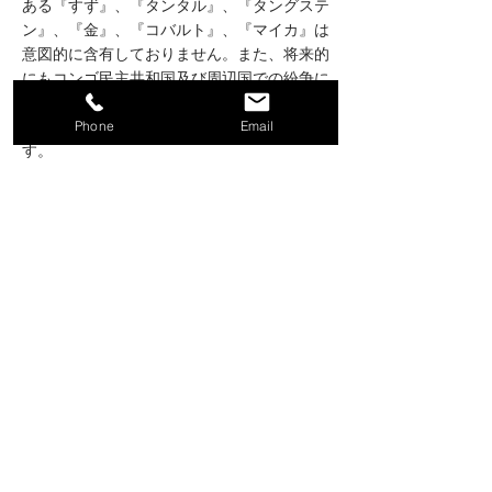
ある『すず』、『タンタル』、『タングステ
ン』、『金』、『コバルト』、『マイカ』は
意図的に含有しておりません。また、将来的
にもコンゴ民主共和国及び周辺国での紛争に
おいて武装勢力の資金源となる恐れのある紛
争鉱物を使用しないことを方針としていま
Phone
Email
す。
■品質方針
ミトロイはISO9001とJIS（日本産業規
格）
の規格表示認証取得工場です。
ミトロイ製品はDIN規格（ドイツ）と
フェデラル規格（アメリカ）のロードテ
ストに合格しました。