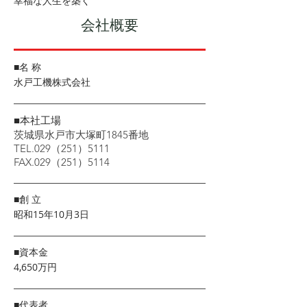
幸福な人生を築く
会社概要
■名 称
水戸工機株式会社
■本社工場
茨城県水戸市大塚町1845番地
TEL.029（251）5111
FAX.029（251）5114
■創 立
昭和15年10月3日
■資本金
4,650万円
■代表者