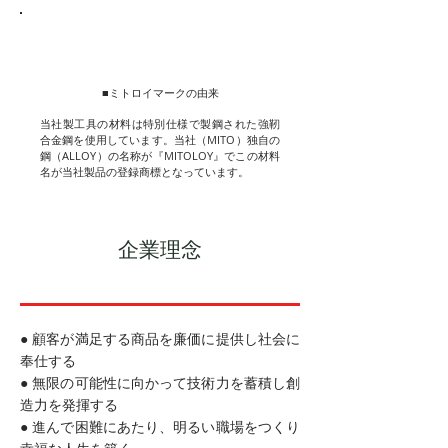
​■ミトロイマークの由来
当社製工具の材料は特別仕様で製鋼された強靭
合金鋼を使用しています。当社（MITO）独自の
鋼（ALLOY）の名称が『MITOLOY』でこの材料
名が当社製品の登録商標となっています。
企業理念
● 顧客が満足する商品を廉価に提供し社会に
奉仕する
● 無限の可能性に向かって技術力を蓄積し創
造力を発揮する
● 進んで困難にあたり、明るい職場をつくり