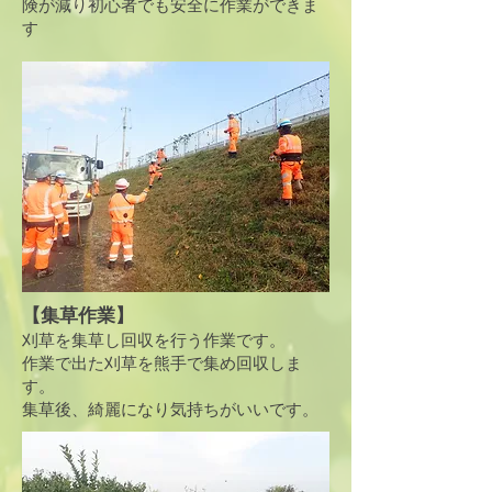
険が減り
​初心者でも安全に作業ができま
す
【集草作業】
刈草を集草し回収を行う作業です。
作業で出た刈草を熊手で集め回収しま
す。
​集草後、綺麗になり気持ちがいいです。