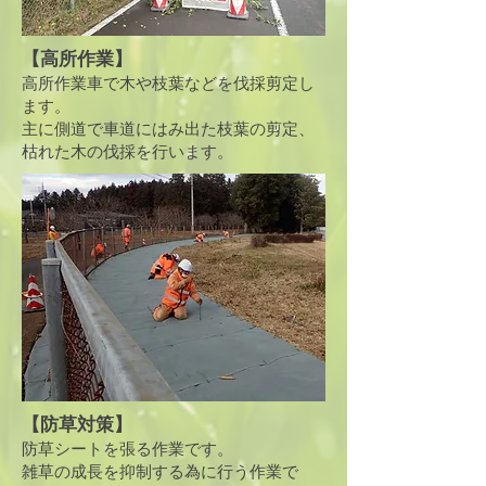
【高所作業】
高所作業車で木や枝葉などを伐採剪定し
ます。
​主に側道で車道にはみ出た枝葉の剪定、
枯れた木の伐採を行います。
【防草対策】
防草シートを張る作業です。
雑草の成長を抑制する為に行う作業で