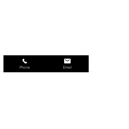
Phone
Email
大塚池
コメント
社内健康診断
コメントを追加…