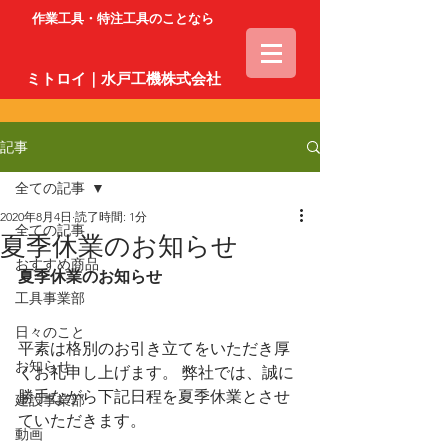
作業工具・特注工具のことなら
ミトロイ｜水戸工機株式会社
記事
全ての記事
2020年8月4日
読了時間: 1分
全ての記事
夏季休業のお知らせ
おすすめ商品
夏季休業のお知らせ
工具事業部
日々のこと
平素は格別のお引き立てをいただき厚
お知らせ
くお礼申し上げます。 弊社では、誠に
勝手ながら下記日程を夏季休業とさせ
建設事業部
ていただきます。
動画