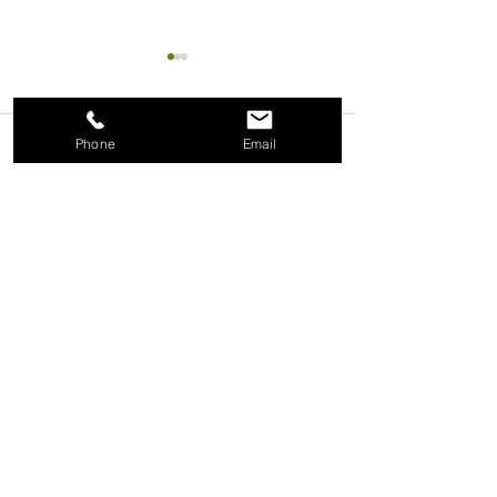
Phone
Email
コメント
コメントを追加…
薄口コンビネーションレ
L型ホローレン
ンチ ストレート 新発
イントネオ紹介
売
〒311-4143 茨城県水戸市大塚町1845番地
​※工具事業部のみ